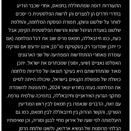
התעוררות דומה שמתחוללת בחמאס, אחרי שכבר הודיע
בחדרי חדרים הן למצרים והן לרשות הפלסטינית כי יסכים
לוותר על שלטונו ונשקו, תמורת הפסקת המלחמה, והחלפת
שלטונו בוועדת הניהול שהוא והרשות הפלסטינית הקימו; אבל
כעת, כמו חיזבאללה, חמאס מרים שוב את דגל המלחמה (אם
כי יתכן שמדובר רק בטקטיקת מו"מ); איננו יודעים אם טורקיה
עומדת מאחורי ההתחדשות המפתיעה של שני הארגונים
האסלמו נאציים (שיעי, וסוני) שמכתרים את ישראל. יתכן
מאוד שהתחדשותם היא בעיקר תוצאה של מדיניות מלחמה
כושלת של ממשלת הקנאים בישראל, שיכולה הייתה לסיים
את המלחמה בעזה בחודש ינואר 2024, ולהתפנות להשמדת
מתקני הגרעין האיראניים וחיזבאללה, בתמיכה עולמית גורפת.
עם זאת, הדברים שנאמרו בין חמאס לבין ראש המודיעין
הטורקי, והקשר ההדוק בין חיזבאללה לבין חמאס, כמו גם
היעלמותה לפי שעה של איראן מחיי לבנון וסוריה, וכן שאיפותיו
הבלתי מרוסנות של הנשיא ארדואן, ולשונו שלוחת הרסן