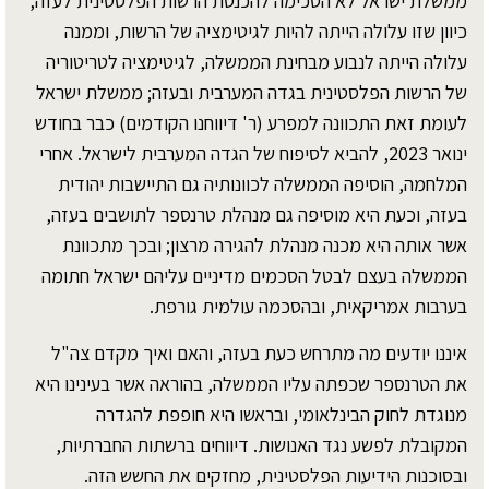
ממשלת ישראל לא הסכימה להכנסת הרשות הפלסטינית לעזה,
כיוון שזו עלולה הייתה להיות לגיטימציה של הרשות, וממנה
עלולה הייתה לנבוע מבחינת הממשלה, לגיטימציה לטריטוריה
של הרשות הפלסטינית בגדה המערבית ובעזה; ממשלת ישראל
לעומת זאת התכוונה למפרע (ר' דיווחנו הקודמים) כבר בחודש
ינואר 2023, להביא לסיפוח של הגדה המערבית לישראל. אחרי
המלחמה, הוסיפה הממשלה לכוונותיה גם התיישבות יהודית
בעזה, וכעת היא מוסיפה גם מנהלת טרנספר לתושבים בעזה,
אשר אותה היא מכנה מנהלת להגירה מרצון; ובכך מתכוונת
הממשלה בעצם לבטל הסכמים מדיניים עליהם ישראל חתומה
בערבות אמריקאית, ובהסכמה עולמית גורפת.
איננו יודעים מה מתרחש כעת בעזה, והאם ואיך מקדם צה"ל
את הטרנספר שכפתה עליו הממשלה, בהוראה אשר בעינינו היא
מנוגדת לחוק הבינלאומי, ובראשו היא חופפת להגדרה
המקובלת לפשע נגד האנושות. דיווחים ברשתות החברתיות,
ובסוכנות הידיעות הפלסטינית, מחזקים את החשש הזה.