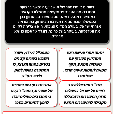
דיווחים כי טרנספר של תושבי עזה נמשך ברצועה
ומתגבר. את הטרנספר מקיימת ממשלת הקנאים,
באמצעות מנהלת שהקימה במשרד הביטחון; בכך
הממשלה מכתימה את מערכת הביטחון, כמו גם את
אזרחי ישראל. בעולם המדיני הנוכחי, היא מצליחה לקיים
את הטרנספר, בעיקר בשל כהונת דונלד טראמפ כנשיא
ארה"ב.
יממה אחרי פגישת ראש
המפכ"ל דני לוי, אשרר
המודיעין הטורקי עם
השבוע בפורום קצינים
משלחת חמאס, תקף
בכירים במטה הארצי, כי
חמאס לוחמות איסוף קרבי.
המשטרה כפופה לחוק
חייל נהרג
ולצווי בימ"ש
מזכ"ל חיזבאללה שב
אחרי מבצעי גיוס פושרים
לאיים על ישראל בפעולות
של שוטרים, המפכ"ל קבע
טרור; התעוררות חיזבאללה
כי מתנדבים פעילים יוכלו
מקבילה להתעוררות חמאס
להפוך לשוטרים בשכר