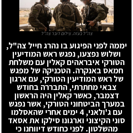
צה"ל בעזה. צילום דובר צה"ל
יממה לפני הפיגוע בו נהרג חייל צה"ל,
ושלוש נפצעו, נפגש ראש המודיעין
הטורקי איבראהים קאלין עם משלחת
חמאס באנקרה. הטכניקה של מפגש
של ראש המודיעין הטורקי, עם ארגון
צבאי מחתרתי, התבררה בחודש
דצמבר, כאשר קאלין היה הראשון
במערך הביטחוני הטורקי, אשר נפגש
עם ג'ולאני, 4 ימים אחרי שהאסלמו
סוני הקיצוני וארגונו סילקו את אסאד
מהשלטון. לפני כחודש דיווחנו כי