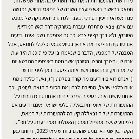
מחודשת. ההתעוררות הזאת מתרחשת יממה אחרי שמשלחת
חמאס בראשות ראש מועצת השורה של חמאס דרוויש, נפגשה
עם ראש המודיעין הטורקי. בעבר למדנו כי הטכניקה של מפגש
עם ארגון צבאי מחתרתי עוברת בטורקיה דרך ראש המודיעין
הטורקי, ולא דרך קציני צבא. כך גם אספקת נשק. איננו יודעים
אם טורקיה החליפה את איראן בסיוע צבאי וכלכלי לחמאס, אבל
המבנה של המפגש, הדברים שנאמרו בו על פי סוכנות הידיעות
אנדולו, והצורך והרצון הטורקי אשר נוסח באינספור התבטאויות
של ארדואן, ובהן אחת אשר אותה ציטטנו כאן לפני חודש
("אנחנו רואים ויודעים מה קורה בפלסטין"), ואשר כללה נימת
איום כלפי ישראל, מחייבת לבחון את הסוגייה הזאת לעומק, וכך
אנחנו עושים היום. בסיפור המרכזי היום אנחנו גם מדווחים על
ההתעוררות של איומי חיזבאללה כלפי ישראל. איננו יודעים אם
ההתעוררות של חיזבאללה קשורה להתעוררות של חמאס,
ולפיגוע שעשה אתמול הארגון האסלמו נאצי בעזה. על חפ"ק
הקשר בין שני הארגונים שהוקם בחודש מאי 2023, דיווחנו כאן