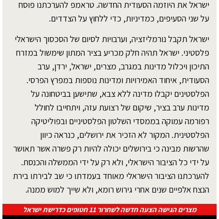
ישראל את היוזמה הסעודית החדשה. טראמפ להערכתנו פוסח
על שני הסעיפים, כמדיניות, כדי ללחוץ על הצדדים.
ישראל תקבל נורמליזציה, וערבויות לסיום של הסכסוך הישראלי
פלסטיני. ישראל תהיה חלק מכריע בציר המתון שימשול במזרח
התיכון ויכלול מדינות במגרב, מצרים, ישראל, ירדן, ערב
הסעודית, איחוד האמירויות ומדינות נוספות במפרץ הפרסי.
הפלסטינים יקבלו מדינה ללא צבא, שתישען בביטחונה על
מדינות ערב בציר, שיקום של רצועת עזה, ויתחייבו לחולל
רפורמה עמוקה בממסדי השלטון הפלסטיניים ובפוליטיקה
הפלסטינית. המקור לא הזכיר את ירושלים, כנראה כיוון
שהרשות מבינה כי בירושלים יכולה להיות רק פשרה אשר תאושר
על ידי כל הציבור הישראלי, ולא רק על ידי הממשלה והכנסת.
להערכתנו הציבור הישראלי מאוחד בעמדתו כי שב לבירתו בירת
הנצח אלפיים שנים אחרי גירוש רומא, ולא שייך למוש ממנה.
מצרים הגישה הצעה חדשה לשחרור 11 חטופים כדרישת ישראל