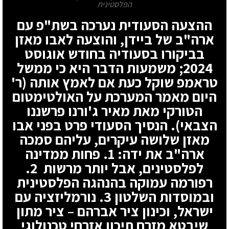
הפלסטינית
ההצעה הסעודית נערכה בשת"פ עם
ארה"ב של ביידן, והוצעה לאבו מאזן
בביקורו בסעודיה בחודש אוגוסט
2024; משמעות הדבר היא כי ממשל
טראמפ שוקל כעת אם לאמץ אותה (ר'
היום מאמר המערכת על האולטימטום
הטורקי מאת מאיר ג'ורנו פרשננו
הצבאי). הנסיך הסעודי פרט בפני אבו
מאזן שלושה עיקרים, עליהם סמכה
ארה"ב את ידה: 1. פחות ממדינה
לפלסטינים, אבל יותר מרשות 2.
רפורמה עמוקה בהנהגה הפלסטינית
ובמוסדות השלטון 3. נורמליזציה עם
ישראל, וכינון ציר אברהם – ציר מתון
שיבטא מזרח תיכון אזרחי טכנולוגי