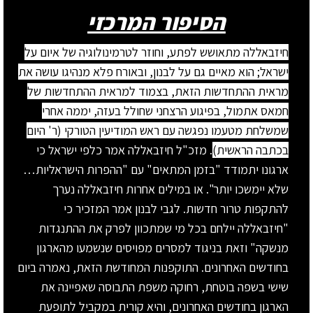
הסיפור המרכזי
חיזבאללה מתאושש לפתע, וחוזר לטרמינולוגיה של איום על
ישראל; הוא מאיים גם על לבנון, ובאורח פלא מנהיגו עושה את
מראית ההתחדשות הזאת, בצמוד למראית ההתחדשות של
חמאס אתמול, בפיגוע הרצחני שחולל בעזה, יממה אחרי
שמשלחת מטעמו נפגשה עם ראש המודיעין הטורקי (ר' היום
בכתבה הראשית)
. מזכ"ל חיזבאללה אמר כלפי ישראל כי
ארגונו יתמודד "בזמן המתאים" עם "ההפרות הישראליות…
שלא יימשכו יותר". או במילים אחרות חיזבאללה נערך
להתקפות טרור חדשות. לגבי לבנון אמר המזכיר כי
"חיזבאללה יילחם בכל מי שמתכוון לפרק את ההתנגדות
מנשקה" וזאת בניגוד למסרים מפויסים שנשמעו מהארגון
בחודשים האחרונים. התוקפנות המחודשת הזאת, נאמרה ביום
שישי בשפה בוטחת, רחוקה משפת התבוסה שאפיינה את
הארגון בחודשים האחרונים, והיא קורית במקביל לתופעת