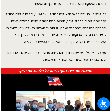
להצעה, הפסקת האש החדשה תימשך עד סוף חג הפסח.
כפי שדיווחנו בלעדית בפעם הראשונה בחודש ינואר 2024, ובפעם השנייה בחודש
פברואר השנה וכן בשבוע שעבר, חמאס יסכים תמורת נסיגה ישראלית מעזה
והפסקת המלחמה, להתפרק מנשקו, ולוותר על השלטון ברצועת עזה, ולהעבירו
לוועדה לניהול עזה שהוקמה לפני כשבועיים בהסכמה בין חמאס לבין הרשות
הפלסטינית. את הוועדה הקימה הממשלה הפלסטינית ברמאללה.
ממשלת ישראל באמצעות דיווחים והדלפות, מבהירה כי חמאס עומד בסרבנותו,
ובכך מצדיקה את המשך המלחמה ואף הסלמתה.
חמאס עושה צעד נוסף בוויתור על שלטונו, ועל נשקו