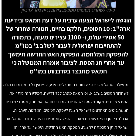
סיכוי לשחרור חטופים נוספים. צילום נריה כהן. ארכיון
הוגשה לישראל הצעה ערבית על דעת חמאס ובידיעת
ארה"ב: 10 חטופים, חלקם בחיים, תמורת שחרור של
50 אסירי עולם, ו- 1100 עצירים מעזה, בתמורה
להתחייבות ישראלית לעבור לשלב ב' במו"מ
להפסקת המלחמה. הפסקת האש החדשה תימשך
עד אחרי חג הפסח. לציבור אומרת הממשלה כי
חמאס מתבצר בסרבנותו במו"מ
ממשלת ישראל מעבירה לעיתונות הישראלית מידע, לפיו אין כל התקדמות במו"מ
לשחרור חטופים בשלב א', וכי חמאס מסרב לכל דרישה. המידע הזה סותר את
המידע שבידינו. מקור פלסטיני שהוכיח פעמים רבות את אמינותו, מסר כי מצרים
הגישה בימים האחרונים לישראל הצעה לעסקת חטופים; המדינות הערביות,
ארה"ב וארגון חמאס עומדים מאחורי ההצעה וממתינים כעת לתגובת ישראל. אם
ישראל תיתן הסכמתה להצעה, הפסקת האש החדשה, תימשך עד אחרי חג
הפסח. בשלב ב' ידרוש חמאס נסיגה ישראלית מלאה מרצועת עזה, והפסקת