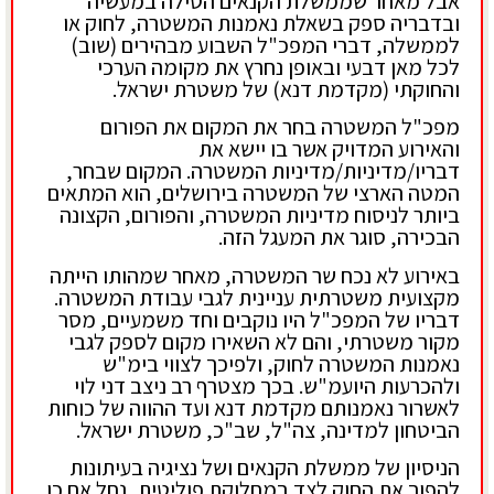
אבל מאחר שממשלת הקנאים הטילה במעשיה
ובדבריה ספק בשאלת נאמנות המשטרה, לחוק או
לממשלה, דברי המפכ"ל השבוע מבהירים (שוב)
לכל מאן דבעי ובאופן נחרץ את מקומה הערכי
והחוקתי (מקדמת דנא) של משטרת ישראל.
מפכ"ל המשטרה בחר את המקום את הפורום
והאירוע המדויק אשר בו יישא את
דבריו/מדיניות/מדיניות המשטרה. המקום שבחר,
המטה הארצי של המשטרה בירושלים, הוא המתאים
ביותר לניסוח מדיניות המשטרה, והפורום, הקצונה
הבכירה, סוגר את המעגל הזה.
באירוע לא נכח שר המשטרה, מאחר שמהותו הייתה
מקצועית משטרתית עניינית לגבי עבודת המשטרה.
דבריו של המפכ"ל היו נוקבים וחד משמעיים, מסר
מקור משטרתי, והם לא השאירו מקום לספק לגבי
נאמנות המשטרה לחוק, ולפיכך לצווי בימ"ש
ולהכרעות היועמ"ש. בכך מצטרף רב ניצב דני לוי
לאשרור נאמנותם מקדמת דנא ועד ההווה של כוחות
הביטחון למדינה, צה"ל, שב"כ, משטרת ישראל.
הניסיון של ממשלת הקנאים ושל נציגיה בעיתונות
להפוך את החוק לצד במחלוקת פוליטית, נחל אם כן