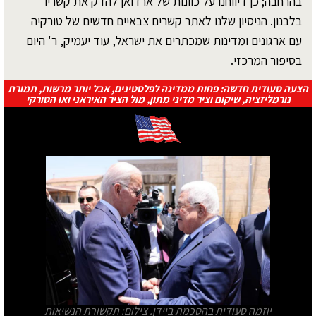
בהרחבה; כן דיווחנו על כוונות של ארדואן להדק את קשריו
בלבנון. הניסיון שלנו לאתר קשרים צבאיים חדשים של טורקיה
עם ארגונים ומדינות שמכתרים את ישראל, עוד יעמיק, ר' היום
בסיפור המרכזי.
הצעה סעודית חדשה: פחות ממדינה לפלסטינים, אבל יותר מרשות, תמורת
נורמליזציה, שיקום וציר מדיני מתון, מול הציר האיראני ואו הטורקי
יוזמה סעודית בהסכמת ביידן. צילום: תקשורת הנשיאות