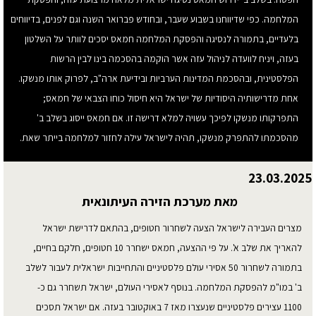
המלחמה. כפי שדיווחנו בשבוע שעבר, ובחודש פברואר השנה וגם לפנים, בדיווחים
בלעדיים, בתמורה לנסיגה והפסקת המלחמה חמאס יסכים לוותר על השלטון
בעזה, ויניח לוועדה לניהול עזה אשר הוקמה בהסכמה בינו לבין הרשות
הפלסטינית, ובהסכמת המדינות הערביות ובידיעת ארה"ב, לפרוק אותו מנשקו.
אחת מדרישותיה היסודיות של ישראל היא חיסול כוחו הצבאי של חמאס;
התפרקותו מנשקו לפיכך עשויה למלא דרישה זו. אם חמאס ייסוג בשלב ב'
מהסכמתו להתפרק מנשקו, תהיה לישראל עילה לחזור למלחמה בייתר שאת.
23.03.2025
מאת מערכת הזירה העיתונאית
מצרים העבירה לישראל הצעה לשחרור חטופים, בהתאם לדרישת ישראל
להאריך את שלב א'. על פי ההצעה, חמאס ישחרר 10 חטופים, חלקם בחיים,
בתמורה לשחרור 50 אסירי עולם פלסטיניים והתחייבות ישראלית לעבור לשלב
ב' במו"מ להפסקת המלחמה. בנוסף לאסירי העולם, ישראל תשחרר גם כ-
1100 עצירים פלסטיניים שנעצרו מאז 7 באוקטובר בעזה. אם ישראל תסכים