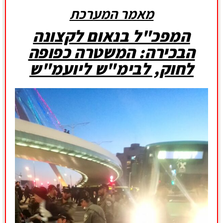
מאמר המערכת
המפכ"ל בנאום לקצונה
הבכירה: המשטרה כפופה
לחוק, לבימ"ש ליועמ"ש