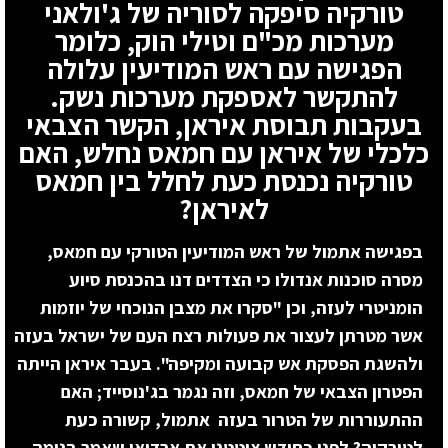
טורקיה סיפקה לסוריה של ג'ולאני
מערכות מכ"ם וטילי הוק, כלומר
הפגישה עם ראש המודיעין עלולה
להתקשר לאספקת מערכות נשק.
בעקבות תבוסת איראן, הקשר הצבאי
כלכלי של איראן עם חמאס נחלש, האם
טורקיה נכנסת כעת לחלל בין חמאס
לאיראן?
בפגישה אתמול של ראש המודיעין הטורקי עם חמאס,
מסרה סוכנות אנדולו כי הצדדים דנו בהכנסת סיוע
הומניטרי לעזה, וכן "סקרו את מצבן הנוכחי של יוזמות
אשר מטרתן לעצור את פעולות רצח העם של ישראל בעזה
ולהשגת הפסקת אש קבועה ומקיפה". בעבר איראן הייתה
הפטרון הצבאי של חמאס, וזה נגמר בג'נוסייד; האם
ההתעוררות של הטרור בעזה אתמול, קשורה כעת
לטורקיה? לפני כחודש ציטטנו את ארדואן שאמר בנימה