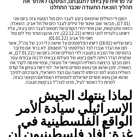
על מראית עין ביחס לתגובתנו, הפסקנו לאלתר את
תהליך הוצאת התעודה שכבר התחלנו
האם ירי הטילים שחמאס ביצע לעבר הים מול רצועת עזה ביום שני
(17.01), מבשר שוב שיגור של טילים לעבר הים של תל אביב. השאלה
הזאת מתבקשת, שכן אחרי הירי הקודם של חמאס לעבר הים בעזה, עליו
דיווחנו בלעדית לפני כחודש (22.12.21), ירה ארגון הטרור טיל לים מול
חופי תל אביב (01.01.22).
ביום שלישי (18.01) דיווחו הפלסטינים על שישה כלי רכב של צה"ל, אשר
חצו את הגדר ועברו לצד הפלסטיני (ר' תמונות). לא ברור אם מדובר
בהתרסה של הצבא בתגובה לירי הטילים שהיה ביום שני (17.01.22), או
שחציית הגדר הייתה לשם ביצוע של פעילות צבאית לרבות עבודות עפר.
היום מבקר ברצועה השליח הקטארי אל מעאדי, וצפוי שינסה לקרר את
האווירה. יתכן שהוא אף נושא מסרים מישראל. לפי דיווח בעיתון אל קודס
השליח נפגש לפני כניסתו לרצועה עם הצד הישראלי, והערכתנו לפיכך
שהוא אכן נושא מסרים ישראלים לממשלת האסלאם הקיצוני בעזה.
למרות כל האמור לעיל, פנינו לצה"ל בבקשת תגובה.
لماذا ينتهك الجيش
الإسرائيلي سيادة الأمر
الواقع الفلسطينية في
غزة: أفاد فلسطينيون أن