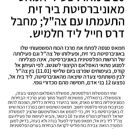
מאוניברסיטת ביר זית
התעמתו עם צה"ל; מחבל
דרס חייל ליד חלמיש.
חמאס מנסה לפתח את מרכז הכוח המשמעותי שלו
באוניברסיטת ביר זית, ופעילותו של צה"ל וגם פעילותה
של הרשות הפלסטינית באוניברסיטה, אינה מצליחה
למנוע מתאי האסלאם הקיצוני לשגשג. לפי העיתון אל
קודס, בעימותים שפרצו ביום שלישי (11.01) בין צה"ל
לבין משתתפי צעדה שיצאה מהאוניברסיטה, ליד בית אל,
נפצעו 12 בני אדם, חמישה מהם מכדורי גומי.
שתי הממשלות הפלסטיניות, ממשלת האסלאם הקיצוני בעזה,
והממשלה ברמאללה, ממשיכות לפעול מתוך מניע מרכזי: הבחירות
המוניציפליות בחודש מארס, אשר בהיעדר בחירות כלליות, הופכות להיות
מבחן כוח פנימי פלסטיני חשוב. חמאס השתמש היום במרכז הכוח שיש
לו באוניברסיטת ביר זית, כדי לממש את האולטימטום שהציב לממשלת
ישראל להשלים המו"מ אתו עד 10 בינואר, והביא לעימות של פעיליו עם
צה"ל ליד בית אל; חמאס מעדיף לפעול בגדה ולא בעזה, בדיוק למען
המטרה הזאת: צבירת כוח פוליטי לקראת הבחירות בערים הפלסטיניות