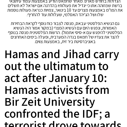
הגדולות בחודש מארס. מאחר שחמאס הודיע באמצעות עמוד עיתונאי
ברשת שמזוהה אתו כי יגדיל את פעולותיו בהדרגה אם ישראל לא תשלים
את המו"מ באמצעות מצרים עד 10 בינואר, צפויות כנראה פעולות נוספות
שלו ושל הג'יהד האסלמי, שעלולות עוד להחריף.
גם הנשיא הפלסטיני עבאס, מנסה לצבור כוח נוסף לקראת הבחירות
האמורות, ונפגש היום עם הנשיא המצרי (במקור אמור היה הנשיא
הפלסטיני להיפגש עם א-סיסי אתמול). הרשות הפלסטינית מנסה בנוסף
להצר את צעדיו של חמאס בגדה המערבית, ופעלה בימים האחרונים
באוניברסיטת ביר זית, באמצעות צווים.
Hamas and Jihad carry
out the ultimatum to
act after January 10:
Hamas activists from
Bir Zeit University
confronted the IDF; a
terrorist drove towards