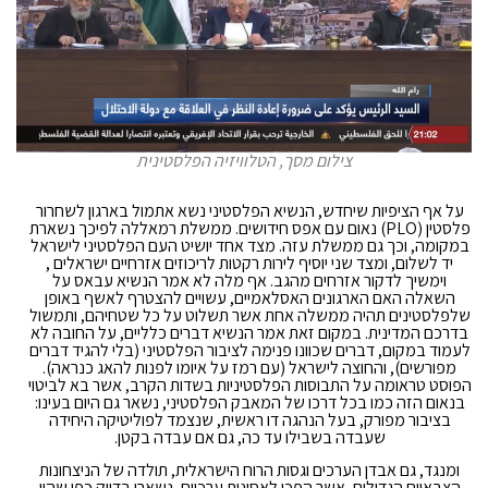
צילום מסך, הטלוויזיה הפלסטינית
על אף הציפיות שיחדש, הנשיא הפלסטיני נשא אתמול בארגון לשחרור
פלסטין (PLO) נאום עם אפס חידושים. ממשלת רמאללה לפיכך נשארת
במקומה, וכך גם ממשלת עזה. מצד אחד יושיט העם הפלסטיני לישראל
יד לשלום, ומצד שני יוסיף לירות רקטות לריכוזים אזרחיים ישראלים ,
וימשיך לדקור אזרחים מהגב. אף מלה לא אמר הנשיא עבאס על
השאלה האם הארגונים האסלאמיים, עשויים להצטרף לאשף באופן
שלפלסטינים תהיה ממשלה אחת אשר תשלוט על כל שטחיהם, ותמשול
בדרכם המדינית. במקום זאת אמר הנשיא דברים כלליים, על החובה לא
לעמוד במקום, דברים שכוונו פנימה לציבור הפלסטיני (בלי להגיד דברים
מפורשים), והחוצה לישראל (עם רמז על איומו לפנות להאג כנראה).
הפוסט טראומה על התבוסות הפלסטיניות בשדות הקרב, אשר בא לביטוי
בנאום הזה כמו בכל דרכו של המאבק הפלסטיני, נשאר גם היום בעינו:
בציבור מפורק, בעל הנהגה דו ראשית, שנצמד לפוליטיקה היחידה
שעבדה בשבילו עד כה, גם אם עבדה בקטן.
ומנגד, גם אבדן הערכים וגסות הרוח הישראלית, תולדה של הניצחונות
הצבאיים הגדולים, אשר הפכו לאסונות ערכיים, נשארו בדיוק כפי שהיו