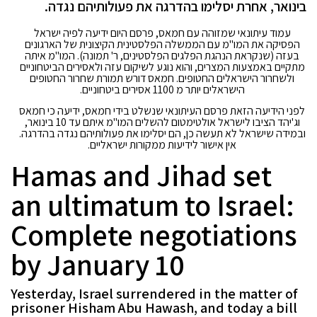
בינואר, אחרת יסלימו בהדרגה את פעולותיהם נגדה.
עמוד עיתונאי שמזוהה עם חמאס, פרסם היום ידיעה לפיה ישראל
הפסיקה את המו"מ עם הממשלה הפלסטינית הקיצונית של הארגונים
בעזה (שנקראת הנהגת הפלגים הפלסטינים, ר' תמונה). המו"מ איתה
מתקיים באמצעות המצרים, והוא נוגע לשיקום עזה ולאסירים הביטחוניים
ולשחרור הישראלים החטופים. חמאס דורש תמורת שחרור החטופים
הישראלים יותר מ 1100 אסירים ביטחוניים.
לפני הידיעה הזאת פרסם העיתונאי שנשלט בידי חמאס, ידיעה כי חמאס
וג'יהד הציבו לישראל אולטימטום להשלים המו"מ איתם עד 10 בינואר,
ובמידה שישראל לא תעשה כן, הם יסלימו את פעולותיהם נגדה בהדרגה.
אין אישור לידיעות ממקורות ישראליים.
Hamas and Jihad set
an ultimatum to Israel:
Complete negotiations
by January 10
Yesterday, Israel surrendered in the matter of
prisoner Hisham Abu Hawash, and today a bill