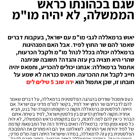
שגם בכהונתו כראש
הממשלה, לא יהיה מו"מ
יאוש ברמאללה לגבי מו"מ עם ישראל, בעקבות דברים
שאמר להם שר החוץ לפיד. אבל האם המנהיגות
ברמאללה יכולה בכלל לנהל מו"מ ולקבל הכרעות,
שהרי היא חצויה בין עזה והגדה? תשובה שניתנה
אתמול ברמאללה: אנחנו יכולים להכריע, וחמאס יהיה
חייב לקבל את ההכרעה. חמאס כנראה לא שמע על
חובתו זו, שכן אתמול הוא
ירה שוב 5 טילים לים
כעס ותסכול שוררים בהנהגה הפלסטינית ברמאללה, על דברים שאמר
להם לדבריהם שר החוץ יאיר לפיד, בקשר למו"מ מדיני עם ישראל. אם
הייתה לפלסטינים ברמאללה תקווה כי תקופתו הקצרה של בנט, תביא
אחריה תקווה לשולחן הדיונים בין פלסטין וישראל, לפיד בשיחה איתם
הבהיר כי אין להם למה לחכות, כי גם בתקופתו כראש הממשלה, לא יהיה
כל משא ומתן מדיני. ברמאללה רואים בחידוד הזה של התבטאות קודמת
של לפיד יהירות ואף התרסה. לשאלתנו: איך הם היו פותרים את התסבוכת
הפלסטינית בין עזה לרמאללה, במידה שישראל הייתה רוצה מו"מ מדיני,
השיבו כי עזה, במקרה שרמאללה הייתה מכריעה, הייתה חייבת לקבל