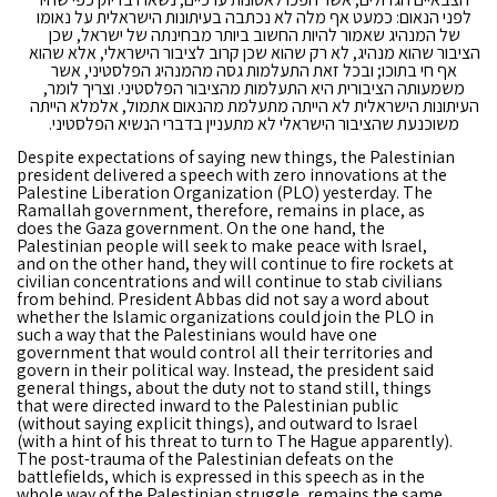
לפני הנאום: כמעט אף מלה לא נכתבה בעיתונות הישראלית על נאומו
של המנהיג שאמור להיות החשוב ביותר מבחינתה של ישראל, שכן
הציבור שהוא מנהיג, לא רק שהוא שכן קרוב לציבור הישראלי, אלא שהוא
אף חי בתוכו; ובכל זאת התעלמות גסה מהמנהיג הפלסטיני, אשר
משמעותה הציבורית היא התעלמות מהציבור הפלסטיני. וצריך לומר,
העיתונות הישראלית לא הייתה מתעלמת מהנאום אתמול, אלמלא הייתה
משוכנעת שהציבור הישראלי לא מתעניין בדברי הנשיא הפלסטיני.
Despite expectations of saying new things, the Palestinian
president delivered a speech with zero innovations at the
Palestine Liberation Organization (PLO) yesterday. The
Ramallah government, therefore, remains in place, as
does the Gaza government. On the one hand, the
Palestinian people will seek to make peace with Israel,
and on the other hand, they will continue to fire rockets at
civilian concentrations and will continue to stab civilians
from behind. President Abbas did not say a word about
whether the Islamic organizations could join the PLO in
such a way that the Palestinians would have one
government that would control all their territories and
govern in their political way. Instead, the president said
general things, about the duty not to stand still, things
that were directed inward to the Palestinian public
(without saying explicit things), and outward to Israel
(with a hint of his threat to turn to The Hague apparently).
The post-trauma of the Palestinian defeats on the
battlefields, which is expressed in this speech as in the
whole way of the Palestinian struggle, remains the same