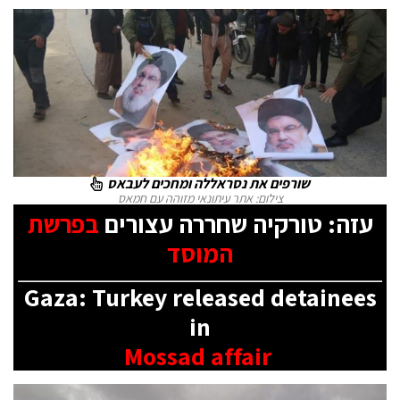
שורפים את נסראללה ומחכים לעבאס
צילום: אתר עיתונאי מזוהה עם חמאס
עזה: טורקיה שחררה עצורים
בפרשת
המוסד
Gaza: Turkey released detainees
in
Mossad affair