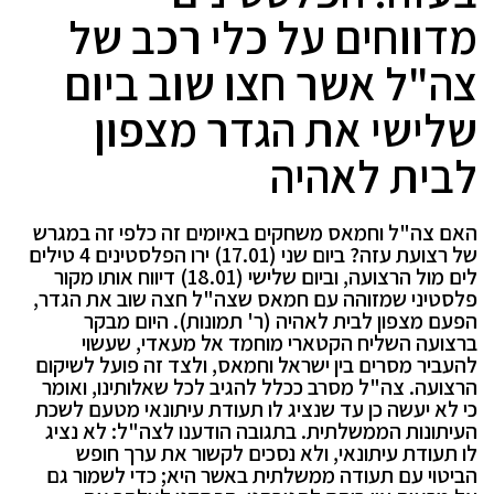
מדווחים על כלי רכב של
צה"ל אשר חצו שוב ביום
שלישי את הגדר מצפון
לבית לאהיה
האם צה"ל וחמאס משחקים באיומים זה כלפי זה במגרש
של רצועת עזה? ביום שני (17.01) ירו הפלסטינים 4 טילים
לים מול הרצועה, וביום שלישי (18.01) דיווח אותו מקור
פלסטיני שמזוהה עם חמאס שצה"ל חצה שוב את הגדר,
הפעם מצפון לבית לאהיה (ר' תמונות). היום מבקר
ברצועה השליח הקטארי מוחמד אל מעאדי, שעשוי
להעביר מסרים בין ישראל וחמאס, ולצד זה פועל לשיקום
הרצועה. צה"ל מסרב ככלל להגיב לכל שאלותינו, ואומר
כי לא יעשה כן עד שנציג לו תעודת עיתונאי מטעם לשכת
העיתונות הממשלתית. בתגובה הודענו לצה"ל: לא נציג
לו תעודת עיתונאי, ולא נסכים לקשור את ערך חופש
הביטוי עם תעודה ממשלתית באשר היא; כדי לשמור גם