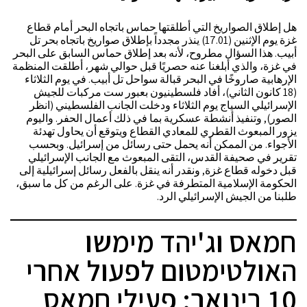
هل إطلاق الصواريخ التي أطلقتها حماس باتجاه البحر أمام قطاع
غزة يوم الإثنين (17.01) ينذر مجدداً بإطلاق صواريخ باتجاه بحر تل
أبيب. هذا السؤال مطروح، لأنه بعد إطلاق حماس السابق على البحر
في غزة، والذي أبلغنا عنه حصريًا قبل حوالي شهر، أطلقت المنظمة
الإرهابية صاروخًا في البحر قبالة سواحل تل أبيب. في يوم الثلاثاء
(18 كانون الثاني)، أفاد فلسطينيون بعبور ست مركبات للجيش
الإسرائيلي السياج يوم الثلاثاء ودخلت الجانب الفلسطيني (انظر
الصور), وتنفيذ أنشطة عسكرية بما في ذلك أعمال الحفر. واليوم
يزور المبعوث القطري للمعادي القطاع ويتوقع أن يحاول تهدئة
الأجواء. من الممكن أنه يحمل حتى رسائل من إسرائيل. وبحسب
تقرير في صحيفة القدس، التقى المبعوث مع الجانب الإسرائيلي
قبل دخوله قطاع غزة, ونقدر أنه ينقل بالفعل رسائل إسرائيلية إلى
الحكومة الإسلامية المتطرفة في غزة. على الرغم من كل ما سبق،
طلبنا من الجيش الإسرائيلي الرد.
חמאס וג'יהד מימשו
האולטימטום לפעול אחרי
10 בינואר: פעילי חמאס