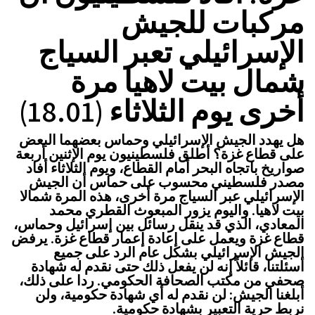
مركبات للجيش
الإسرائيلي تعبر السياج
شمال بيت لاهيا مرة
أخرى يوم الثلاثاء (18.01)
هل يهدد الجيش الإسرائيلي وحماس بعضهما البعض
على قطاع غزة؟ أطلق فلسطينيون يوم الإثنين أربعة
صواريخ باتجاه البحر أمام القطاع، ويوم الثلاثاء أفاد
مصدر فلسطيني محسوب على حماس أن الجيش
الإسرائيلي عبر السياج مرة أخرى، هذه المرة شمالا
بيت لاهيا. واليوم يزور المبعوث القطري محمد
المعادي، الذي قد ينقل رسائل بين إسرائيل وحماس،
قطاع غزة ويعمل على إعادة إعمار قطاع غزة. يرفض
الجيش الإسرائيلي بشكل عام الرد على جميع
أسئلتنا، قائلاً إنه لن يفعل ذلك حتى نقدم له شهادة
صحفي من مكتب الصحافة الحكومي. ردا على ذلك،
أبلغنا الجيش: لن نقدم له أي شهادة حكومية، ولن
نربط حرية التعبير بشهادة حكومية.