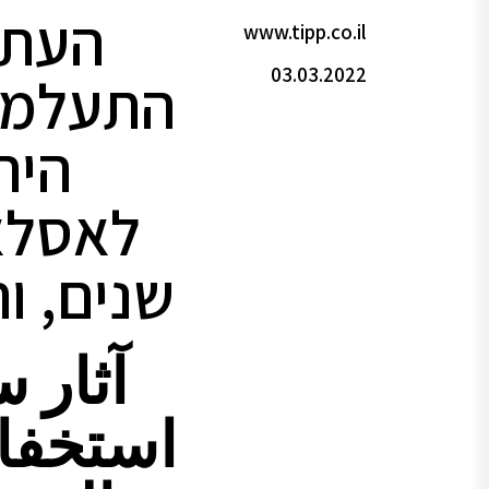
העתי
www.tipp.co.il
03.03.2022
התעלמו
היה
לאסלא
שנים, ו
آثار 
استخفا