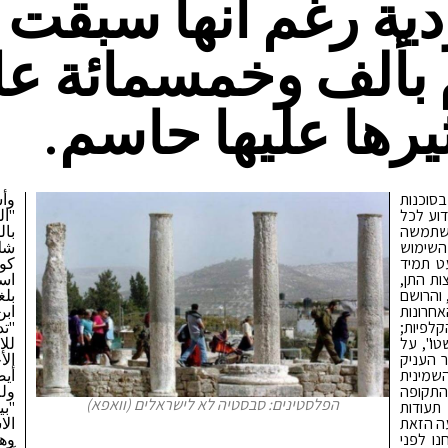
دية رغم أنها سبقت
 بألف وخمسمائة عا
ثيرها عليها حاسم.
סוכנות
وأش
דוע לכל
"ال
השתמשה
بال
השימוש
شك 
ט תמיד
كوص
ות התן,
است
 והרושם
بل
אחרונות
ابن
קלפיות;
"تد
טו", על
للا
 העניק
الأ
שמינית
أيض
בי כל התקופה
ولم
הפלסטינים: סבסטיה לא לישראלים (וואפא)
תעודות
"بي
עה הזאת
الا
ו לפני
وه