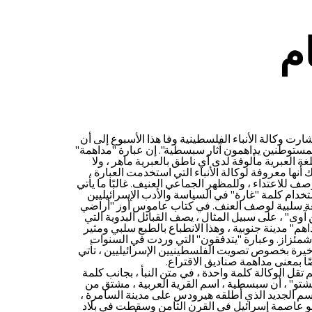
م
ارت وكالة الأنباء الفلسطينية وفا هذا الأسبوع إلى أن
مستوطنين يداهمون آثار سبسطية". إن عبارة "مداهمة"
لغة العبرية مألوفة لدى أي ناطق بالعبرية ماهر ، ولا
أنها معروفة لوكالة الأنباء التي استخدمت العبارة ،
ف للاعتداء ، وللمظهر الجماعي العنيف. غالبًا ما يأتي
خدام كلمة "غارة" في السياسة والأدب الإسرائيليين
غة سلبية لوصف العنف. في كتاب عاموس أوز "أراضي
 آوى" ، على سبيل المثال ، يصف القبائل البدوية التي
اهم" مدينة جنوبية ، وهذا الانطباع بالطبع سلبي ومثير
شمئزاز. وعبارة "يتدفقون" التي وردت في السنوات
خيرة بخصوص تصويت الفلسطينيين الإسرائيليين ، تأتي
ًا بمعنى مداهمة صناديق الاقتراع.
 تقل الوكالة كلمة واحدة ، في متن النبأ ، بجانب كلمة
شتو" ، أن سبسطية ، اسم القرية العربية ، مشتق من
سم الجديد الذي أطلقه هيرودس على مدينة السامرة ،
و عاصمة إسرائيل في القرن الثامن وسقطت في بلاد