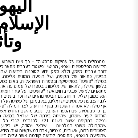
اليهو
الإسلام
وتأ
"מתנחלים פשטו על עתיקות סבסטיה" – כך ציינו השבוע ב
הידיעות הפלסטינית וואפא; הביטוי "פשטו" בעברית מתאר כי
דובר עברית מיומן, וללא ספק ידוע לסוכנות הידיעות ש
בביטוי, כתיאור של תקיפה, ושל הופעה המונית אלימה. 
במילה "פשטו" בפוליטיקה ובספרות הישראליות, באים כמע
בלשון שלילה, לתיאור של אלימות. בספרו של עמוס עוז ארצ
מתוארים למשל שבטי בדווים אשר "פושטים" על עיר דרומית,
הוא כמובן שלילי ודוחה. גם הביטוי נוהרים שהוזכר בשנים ה
לגבי הצבעת פלסטינים ישראלים, בא במובן של פשיטה על ה
אף מילה לא אמרה הסוכנות, בגוף הידיעה, לצד המילה "פש
כך כי סבסטיה, שם הכפר הערבי, נובע מהשם החדש אשר
הורדוס לעיר שומרון, שהייתה בירתה של ישראל במאה ה
ונפלה בתקיפת אשור בשנת 721 לפנה"ס. לג
שמתחילה משתי המלכויות – ישראל ויהודה, יש כידוע 
היסטוריות רבות, אשוריות, מצריות, ארם דמשקאיות ועוד. הידי
שהופיעה בוואפא, מתוספת לידיעה קודמת אשר עליה דיווחנ