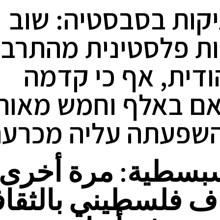
קות בסבסטיה: שוב
ת פלסטינית מהתרבו
ודית, אף כי קדמה
ם באלף וחמש מאות
השפעתה עליה מכרעת
سبسطية: مرة أخرى
ف فلسطيني بالثقاف