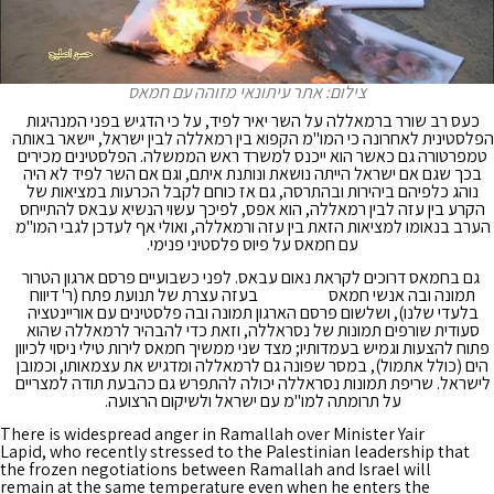
צילום: אתר עיתונאי מזוהה עם חמאס
כעס רב שורר ברמאללה על השר יאיר לפיד, על כי הדגיש בפני המנהיגות
הפלסטינית לאחרונה כי המו"מ הקפוא בין רמאללה לבין ישראל, יישאר באותה
טמפרטורה גם כאשר הוא ייכנס למשרד ראש הממשלה. הפלסטינים מכירים
בכך שגם אם ישראל הייתה נושאת ונותנת איתם, וגם אם השר לפיד לא היה
נוהג כלפיהם ביהירות ובהתרסה, גם אז כוחם לקבל הכרעות במציאות של
הקרע בין עזה לבין רמאללה, הוא אפס, לפיכך עשוי הנשיא עבאס להתייחס
הערב בנאומו למציאות הזאת בין עזה ורמאללה, ואולי אף לעדכן לגבי המו"מ
עם חמאס על פיוס פלסטיני פנימי.
גם בחמאס דרוכים לקראת נאום עבאס. לפני כשבועיים פרסם ארגון הטרור
תמונה ובה אנשי חמאס
מאבטחים
בעזה עצרת של תנועת פתח (ר' דיווח
בלעדי שלנו), ושלשום פרסם הארגון תמונה ובה פלסטינים עם אוריינטציה
סעודית שורפים תמונות של נסראללה, וזאת כדי להבהיר לרמאללה שהוא
פתוח להצעות וגמיש בעמדותיו; מצד שני ממשיך חמאס לירות טילי ניסוי לכיוון
הים (כולל אתמול), במסר שפונה גם לרמאללה ומדגיש את עצמאותו, וכמובן
לישראל. שריפת תמונות נסראללה יכולה להתפרש גם כהבעת תודה למצריים
על תרומתה למו"מ עם ישראל ולשיקום הרצועה.
There is widespread anger in Ramallah over Minister Yair
Lapid, who recently stressed to the Palestinian leadership that
the frozen negotiations between Ramallah and Israel will
remain at the same temperature even when he enters the