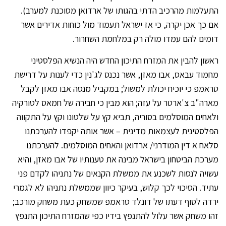
התעלמות מהרכיב הדתי בהגותו של ארדואן מסוכנת למערב).
אם כך אכן יקרה, כי אז ישראל תעמוד מול כוחות אדירים אשר
דומים להם עמדו מולה רק במלחמת השחרור.
ראשון להבין את המזרח התיכון החדש היה הנשיא הפלסטיני
מחמוד עבאס, אבו מאזן, אשר נכנס לג'נין כדי לענות על דרישת
טראמפ כי יוכיח יכולת למשול; במקביל מנסה אבו מאזן לקבל
מארה"ב צ'ארטר על עזה; הוא מבין כי חבירה של חמאס לטורקיה
ולאחים המוסלמים בסוריה, תביא קץ על שלטונו וקץ על התקווה
הפלסטינית לעצמאות מדינית – אשר אותה יקפדו להערכתנו
סלאח א דין המודרני/ ארדואן והאחים המוסלמים. להערכתנו
מערכת הביטחון בישראל מבינה את טענותיו של אבו מאזן, והיא
עשויה לנסות לשכנע את ממשלת הקנאים של נתניהו לקדם פני
עתיד. הסיכוי לכך קלוש, בעיקר כיוון שממשלת נתניהו לא לגמרי
ירדה לסוף דעתו של דונלד טראמפ שמשחק כעת משחק מורכב;
זהו משחק אשר עלול להתנפץ בידיו כפי שהמזרח התיכון התנפץ