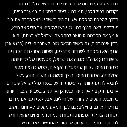
בחודש ספטמבר חמאס הסכים לנוכחות של צה"ל בכמה
נקודות בפילדלפי, תמורת שליטה פלסטינית במעבר רפיח,
בדרך להסכם הפסקת אש. זה היה כאשר ישראל הפכה את ציר
פילדלפי לאבן הנגף במו"מ. יורשו של סינוואר חליל אל חייא,
אימץ את הסכמת סינוואר להתפשר. ישראל לא רצתה, והיא
עדין אינה רוצה, גם כאשר חמאס מוכן לשחרר חיילים (כרגע אבן
הנגף היא המפתח לשחרור מחבלים, ושמות המרצחים הכבדים
שישוחררו); ארה"ב מגבה את ישראל, מטעמים של מדיניותה
במזרח התיכון. כיוון שממשלת הקנאים, ממשיכה את מסע
המלחמה, המזרח התיכון הולך ומשתנה. השינוי הזה, עלול
להביא להתפתחותו של עימות חדש, כאשר מול ישראל עומדים
אויבים חזקים לאין שיעור מאיראן וארגוניה. בשבוע שעבר דיווחנו
כי חמאס הסכים לשחרור של חיילים, אבל לא ידענו אם מדובר
בחיילות או גם בחיילים; גם לכך חמאס מסכים לאחרונה, ושוב
תמורת הגדלת המפתח, ותמורת שמות המרצחים שהוא דורש
לרבות ברגותי. מדוע חמאס מוכן להתפשר מאז חודש