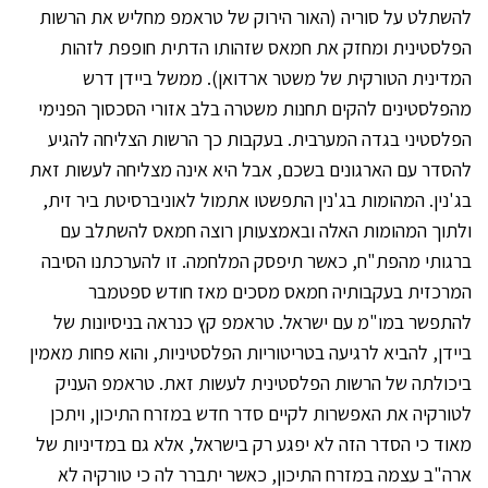
להשתלט על סוריה (האור הירוק של טראמפ מחליש את הרשות
הפלסטינית ומחזק את חמאס שזהותו הדתית חופפת לזהות
המדינית הטורקית של משטר ארדואן). ממשל ביידן דרש
מהפלסטינים להקים תחנות משטרה בלב אזורי הסכסוך הפנימי
הפלסטיני בגדה המערבית. בעקבות כך הרשות הצליחה להגיע
להסדר עם הארגונים בשכם, אבל היא אינה מצליחה לעשות זאת
בג'נין. המהומות בג'נין התפשטו אתמול לאוניברסיטת ביר זית,
ולתוך המהומות האלה ובאמצעותן רוצה חמאס להשתלב עם
ברגותי מהפת"ח, כאשר תיפסק המלחמה. זו להערכתנו הסיבה
המרכזית בעקבותיה חמאס מסכים מאז חודש ספטמבר
להתפשר במו"מ עם ישראל. טראמפ קץ כנראה בניסיונות של
ביידן, להביא לרגיעה בטריטוריות הפלסטיניות, והוא פחות מאמין
ביכולתה של הרשות הפלסטינית לעשות זאת. טראמפ העניק
לטורקיה את האפשרות לקיים סדר חדש במזרח התיכון, ויתכן
מאוד כי הסדר הזה לא יפגע רק בישראל, אלא גם במדיניות של
ארה"ב עצמה במזרח התיכון, כאשר יתברר לה כי טורקיה לא