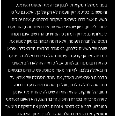
בפני ממשלת מקיאתי, לבנון עצרה את המטוס האיראני,
וחיפשה בו כסף. איראן זועמת לא רק על כך, אלא גם על כי
השיעים אשר ברחו לעיראק בעקבות המלחמה, אינם יכולים
לחזור ללבנון, כיוון שמחירי הטיסות שנדרשים מהם, הם מעבר
ליכולותיהם. איראן רומזת כי המחירים החדשים אינם תמחור
תמים של חברת תעופה, אלא חומה גבוהה בניסיון למנוע את
שובם של השיעים ללבנון, במסגרת החלשת חיזבאללה ואיראן
במדינה. איראן קובעת בעיתונות שלה כי חיזבאללה הוכיח עד
כה את תבונתנו וסבלנותו, אבל כדאי יהיה לארה"ב ולאויבי
חיזבאללה בלבנון להיזהר מאוד מכעסו. שני עיקרים מבטאים
הדברים האיראניים. האחד, את עומק תסכולה של איראן על
התבוסה שנחלה בלבנון, ועל כך שהיא תלויה כעת ברצונה
הטוב של טורקיה, שהיא היחידה שיכולה להחזיר את איראן
לזירה מרכזית במזרח התיכון. הדבר השני, הוא האיום האיראני
המובלע, להביא למלחמת אזרחים בלבנון אם דחיקתה תימשך
ותעמיק. את הרמזים האלה אפשר להבין מתוך האזהרה