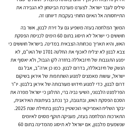
טילים לעבר ישראל. לצערנו מערכת הביטחון לא הגבירה את
התייחסותה אל האיום החותי בעקבות דיווחנו זה.
המשך המלחמה בעזה משפיע גם על זירת לבנון, אשר בה
חוששים כי ישראל לא תיסוג בתום 60 הימים לכניסת הפסקת
האש, והיא תאריך נוכחותה הצבאית במדינה. בישראל חוששים כי
צבא לבנון לא יצליח לאכוף את החלטה 1701 של האו"ם, לא
ימנע התגנבות של חיזבאללה בחזרה לקו הגבול, ולא יאסוף את
הנשק של חיזבאללה, בדרום לבנון. כמו כן ארה"ב, אבל גם
ישראל, עושות מאמצים למנוע השתתפות של איראן בשיקום
דרום לבנון, כדי למנוע חידוש מעורבותה של איראן בלבנון. יו"ר
הפרלמנט הלבנוני, השיעי נביה ברי, התלונן כי ישראל מפרה את
הסכם הפסקת האש, ובתגובה, כך נכתב בעיתונות האיראנית,
יבקר השליח האמריקאי הוכשטיין בלבנון בתחילת שנת 2025.
התארכות המלחמה בעזה, מעניקה תוקף מסוים לאיומים
שנשמעים מלבנון, אם ישראל לא תיסוג מהמדינה בתום 60