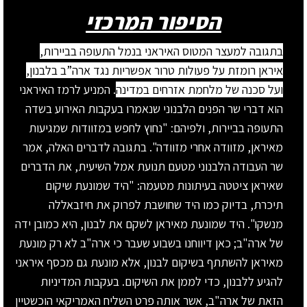
הסיפור המרכזי
בתגובה למעצר המטוס האיראני בנמל התעופה בביירות,
איראן רומזת על פעולות טרור אפשריות נגד ארה”ב בלבנון,
ועל סכנה של מלחמת אזרחים במדינה
. המניע לרמז האיראני
הוא דברי שר הפנים הלבנוני שנאמרו בעקבות האירוע בשדה
התעופה בביירות, ולפיהם: "נחוץ לחפש במזוודות שמגיעות
מאיראן, מזוודה אחרי מזוודה". בתגובה לדברים האלה, אמר
שר העבודה הלבנוני מטעם תנועת אמל השיעית, את הדברים
שאיראן ציטטה בעיתונות מטעמה: "היד שמונעת שיקום
תיכרת, בדיוק כמו היד שחושבת לפרוק את חיזבאללה
מנשקו". היד שמונעת מאיראן לשקם את לבנון, היא כמובן ידה
של ארה"ב; כאן דיווחנו בשבוע שעבר כי ארה"ב לא רק מונעת
מאיראן להשתתף בשיקום לבנון, אלא מונעת גם מכסף איראני
להגיע ללבנון, כדי לממן את השיקום. בעקבות המדיניות
הזאת של ארה"ב, אשר אותה פרט השליח האמריקאי הוכשטיין