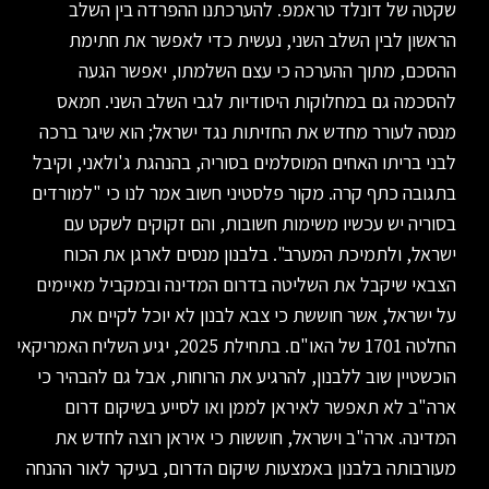
שקטה של דונלד טראמפ. להערכתנו ההפרדה בין השלב
הראשון לבין השלב השני, נעשית כדי לאפשר את חתימת
ההסכם, מתוך ההערכה כי עצם השלמתו, יאפשר הגעה
להסכמה גם במחלוקות היסודיות לגבי השלב השני. חמאס
מנסה לעורר מחדש את החזיתות נגד ישראל; הוא שיגר ברכה
לבני בריתו האחים המוסלמים בסוריה, בהנהגת ג'ולאני, וקיבל
בתגובה כתף קרה. מקור פלסטיני חשוב אמר לנו כי "למורדים
בסוריה יש עכשיו משימות חשובות, והם זקוקים לשקט עם
ישראל, ולתמיכת המערב". בלבנון מנסים לארגן את הכוח
הצבאי שיקבל את השליטה בדרום המדינה ובמקביל מאיימים
על ישראל, אשר חוששת כי צבא לבנון לא יוכל לקיים את
החלטה 1701 של האו"ם. בתחילת 2025, יגיע השליח האמריקאי
הוכשטיין שוב ללבנון, להרגיע את הרוחות, אבל גם להבהיר כי
ארה"ב לא תאפשר לאיראן לממן ואו לסייע בשיקום דרום
המדינה. ארה"ב וישראל, חוששות כי איראן רוצה לחדש את
מעורבותה בלבנון באמצעות שיקום הדרום, בעיקר לאור ההנחה