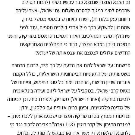
גם הצבא המצרי שנמצא כבר עכשיו בסיני (לרבות הטילים
שהכניס לסיני בניגוד להסכם השלום עם ישראל, ואשר עליהם
דיווחנו כאן בלעדית), ישודרג ויחודש בכספי ממשל ביידן,
שמתכוון להשקיע בכך מיליארדי דולרים נוספים, עוד לפני
שיתחלף. משני המהלכים, האחד תמיכת טראמפ בטורקיה, והשני
תמיכת ביידן בצבא המצרי, ברור כי המהלכים האמריקאים
החדשים עלולים לצמצם את עצמאותה של ישראל.
פרשנות: על ישראל לתת את הדעת על כך מיד, לרבות הרחבה
משמעותית של התעשיות הביטחוניות הישראליות, כולל הקמת
אוגדות שריון חדשות, הרחבת ייצור כל סוגי החימוש, ופיתוח של
מטוס קרב ישראלי. במקביל על ישראל ליזום ועידה בינלאומית
לנסיגת טורקיה (ואחריה ישראל) מסוריה, ולפירוז סיני. וכן לכינונה
של מדינה פלסטינית, וכינון ברית אזורית עם פלסטין, ירדן,
ומדינות המפרץ בטרם טורקיה ומצרים ישכנעו אותן ללכת איתן –
למזרח התיכון של קרב חיטין 1187 (ארה"ב צריכה לזכור נגד מי
נלחם אז סלאח א דין אשר ארדואן מבקש לדמות לו, ומדוע.