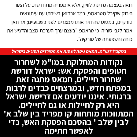
רואה בעצמה מדינת לוויין, אלא אימפריה מתחדשת. על האור
הירוק שקיבל מטראמפ, רמז ארדואן בשיחתו עם עיתונאים
טורקיים, במטוס שהחזיר אותו ממצרים לפני כשבועיים; ארדואן
אמר לגבי סוריה כי טראמפ "בעצם ערך הערכת מצב והדגיש את
כוחה והשפעתה של טורקיה".
במקביל למו"מ: חמאס ניסה לשסות את המורדים הסורים בישראל
נקודות המחלוקת במו"מ לשחרור
חטופים והפסקת אש: ישראל דורשת
שחרור חיילים, חמאס מתנה זאת
במפתח חדש, ובמרצחים כבדים לרבות
ברגותי. איננו יודעים אם דרישת ישראל
היא רק לחיילות או גם לחיילים.
המתווכות מותחות קו מפריד בין שלב א'
לבין שלב ' בהסכם הפסקת האש, כדי
לאפשר חתימה