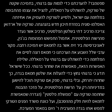
ספטמבר? להערכתנו כדי לנסות עם ברגותי, בתמיכה שקטה
של טורקיה, להשתלט על רמאללה, להציל את עצמו מהתבוסה
במלחמה עם ישראל, ולסייע לטורקיה להעמיק את אחיזתה
האסלמו-סונית במזרח תיכון חדש בהנהגתה. טורקיה של ארדואן
צריכה מרכיב דתי בשלטון הפלסטיני, מרכיב אשר נעדר
מהרשות הפלסטינית. אתמול התפשטו המהומות בג'נין,
לאוניברסיטת ביר זית אשר בה לחמאס יש תמיכה רחבה. מקור
ערבי שלל השבוע את הערכתנו כי חמאס רוצה לסיים את
המלחמה כדי להשתלט עם ברגותי על רמאללה. שלילת
האפשרות הזאת, מאפשרת את שחרור ברגותי. ככל שישראל
תדע כי ברגותי נחוץ כדי להעלות את שלטון חמאס בגדה, כך
שחרורו יתרחק. ובלי ברגותי, ספק אם טורקיה תוכל להישען
במדיניותה רק על הרשות הפלסטינית. על מזכר ההבנות
שחתמה טורקיה עם "ממשלת פלסטין" (הגדרה שמאפשרת
לחמאס להיות חלק מההסכם), ועל כוונת משרד הפנים הטורקי
לממש אותו בגדה המערבית ר' היום במאמר המערכת.