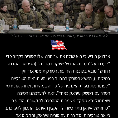
לא מתערבים בסוריה, מונעים איום על ישראל. צילום דובר צה"ל
ארדואן הודיע כי הוא שולח את שר החוץ שלו לסוריה בקרוב כדי
"לעבוד על 'המבנה החדש' שיוקם במדינה" (הציטוט "המבנה
החדש" מובא בסוכנות הידיעות הטורקית מפי ארדואן
במילותיו); הנשיא הטורקי התחייב בפני העיתונאים הטורקיים
"לפתור את בעיות האנרגיה של סוריה במהירות ולחזק את יחסי
הסחר עם דמשק ועיראק כאחד". זאת להערכתנו הסיבה
שאתמול יצא מפקד משמרות המהפכה לתקשורת והודיע כי:
"כוחה של איראן נותר כשהיה". הקצין האיראני התכוון להערכתנו
כי אם טורקיה תייסד ברית עם סוריה ועיראק, ותתפוס את