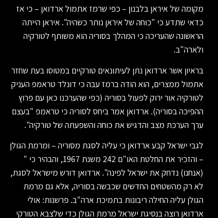
מקומה של איראן בלבנון – כפי שרמז אתמול ארדואן – כי אז
כדאי שתדע כי "כוחה של איראן נותר כשהיה". איראן הייתה
הראשונה שהעריכה כי המהלך בסוריה הוא משותף לטורקיה
ולארה"ב.
בראיון אשר ארדואן נתן לעיתונאים טורקיים במטוסו בעת שחזר
אתמול ממצרים, הוא הודה ברמז עבה כי דונלד טראמפ העניק
לטורקיה אור ירוק לפעול בסוריה (כפי שהערכנו כאן עם פרוץ
ההפיכה בסוריה). ארדואן אמר ביחס לסוריה כי טראמפ "בעצם
ערך הערכת מצב והדגיש את כוחה והשפעתה של טורקיה".
לגבי ישראל קבע ארדואן כי עליה לסגת מסוריה – ומרמת הגולן
– והזכיר את החלטת האו"ם 242 משנת 1967, והבהיר כי "
(אנחנו) נדחק את ישראל לפינה". ארדואן דורש מישראל לסגת,
לא רק מהשטחים החדשים שכבשה בסוריה, אלא גם מרמת
הגולן עליה החילה ריבונות בתמיכת ארה"ב. פרשנות: אולי
ארדואן רוצה בנסיגת ישראל מרמת הגולן כדי שלצבא הטורקי