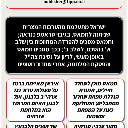
publisher@tipp.co.il
ישראל מתעלמת מהערבות המצרית
שניתנה לחמאס, בגיבוי טראמפ כנראה;
וחמאס מסכים להפרדת המתווכות בין שלב
א' בהסכם, לשלב ב'; בכך מסכים חמאס
באופן מעשי, לדיון על נסיגת צה"ל
והפסקת המלחמה, אחרי שחרור חטופים
חמאס מוכן לשחרר
איראן מאיימת ברמז
חיילים, תמורת
על פעולות טרור נגד
הגדלת מפתח שחרור
ארה"ב בלבנון, ועל
המחבלים; המחלוקת
לבנון האיום המרומז
כעת על המפתח
הוא במלחמת
והשמות
אזרחים
מקור ערבי: טורקיה
שר הפנים הלבנוני: