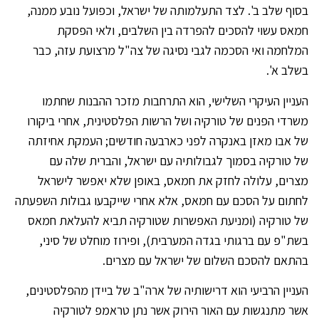
בסוף שלב ב'. לצד התעלמותה של ישראל, וכפועל נובע ממנה,
חמאס עשוי להסכים להפרדה בין השלבים, ולאי הפסקת
המלחמה ואי הסכמה לגבי נסיגה של צה"ל מרצועת עזה, כבר
בשלב א'.
העניין העיקרי השלישי, הוא התרחבות מזכר ההבנות שחתמו
משרדי הפנים של טורקיה ושל הרשות הפלסטינית, אחרי ביקורו
של אבו מאזן באנקרה לפני כארבעה חודשים; העמקת אחיזתה
של טורקיה בסמוך לגבולותיה עם ישראל, והברית שלה עם
מצרים, עלולה לחזק את חמאס, באופן שלא יאפשר לישראל
לחתום על הסכם עם חמאס, אלא אחרי שייקבעו גבולות השפעתה
של טורקיה (ומניעת האפשרות שטורקיה תביא להעלאת חמאס
בשת"פ עם ברגותי בגדה המערבית), ופירוז מוחלט של סיני,
בהתאם להסכם השלום של ישראל עם מצרים.
העניין הרביעי הוא דרישותיה של ארה"ב של ביידן מהפלסטינים,
אשר מתנגשות עם האור הירוק אשר נתן טראמפ לטורקיה