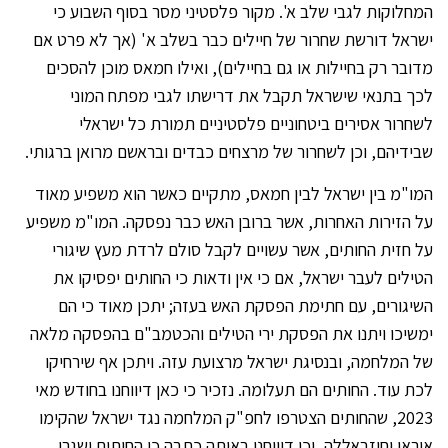
המחלוקות לגבי שלב א'. מקור פלסטיני מסר בסוף השבוע כי
ישראל דורשת שחרור של חיילים כבר בשלב א' (אך לא פרט אם
מדובר רק בחיילות או גם בחיילים), ואילו חמאס מוכן להסכים
לכך בתנאי שישראל תקבל את דרישתו לגבי מפתח המוני
לשחרור אסירים ביטחוניים פלסטיניים תמורת כל ישראלי
שבידיהם, וכן לשחרור של מרצחים כבדים ובראשם מרואן ברגותי.
המו"מ בין ישראל לבין חמאס, מתקיים כאשר הוא משפיע מאוד
על הזירות האחרות, אשר ברובן האש כבר נפסקה. המו"מ משפיע
על חזית החותים, אשר עשויים לקבל סולם לרדת מעץ שיגורי
הטילים לעבר ישראל, אם כי אין ודאות כי החותים יפסיקו את
השיגורים, עם חתימת הפסקת האש בעזה; יתכן מאוד כי הם
ימשיכו ויתנו את הפסקת ירי הטילים והכטמב"ם בהפסקה מלאה
של המלחמה, ובנסיגת ישראל מרצועת עזה. ויתכן אף שירחיקו
לכת עוד. החותים הם תעלומה. נזכיר כי כאן דיווחנו בחודש מאי
2023, שהחותים הצטרפו לחפ"ק המלחמה נגד ישראל שהקימו
איראן וחיזבאללה, וכן דיווחנו באותה כתבה כי החותים ישגרו