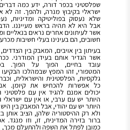
שפלסטיני בכפר דורה, ידע כמה דברים
ישראלי בקיבוץ מנרה, ולהפך. זה לא א
שלא נעסוק בפוליטיקה ומדיניות, נעס
אבל היא לא תהיה בראש מעייננו. הדב
אשר לעיתונים אחרים נראים בנאליים ופ
חשובים, הם בעינינו בעלי חשיבות מכרע
בעיתון בין אויבים, המאבק בין הצדדים, 
אשר הגדיר אותם בעידן המודרני. ככה
עובד בחיים, הפוך על הפוך. במו
המטפורי, זהו המפץ שבמהלכו הבקיעו 
גלקסיות, הפלסטינית והישראלית, וכבר 
כל אפשרות להכחיש את קיומן. אנ
יכולים אמנם להגיד אין עם פלסטיני ו
היותר יש עם ערבי, או אין עם ישראלי ו
היותר יש עם יהודי, אבל המאבק בין הישוי
ולא רק ההיסטוריה שלהן, הציב אותן בא
ברור בזירה המדינית, זו, וזו מנגד. א
כמובן לפתל את השפה ולהתעלם מכך, 