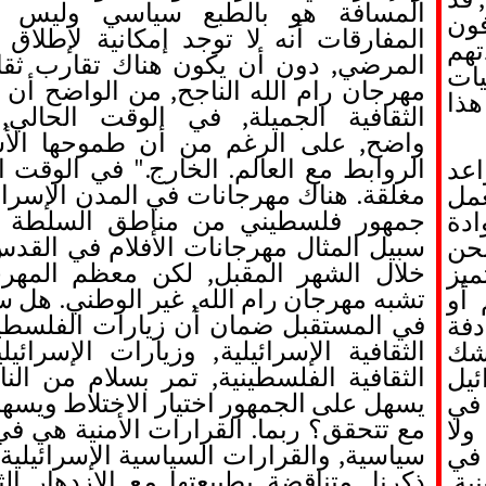
المسافة هو بالطبع سياسي وليس ث
فون
المفارقات أنه لا توجد إمكانية لإطلاق
تهم
المرضي
,
دون أن يكون هناك تقارب ثقا
يات
مهرجان رام الله الناجح
,
من الواضح أن م
هذا
الثقافية الجميلة
,
في الوقت الحالي
,
ل
واضح
,
على الرغم من أن طموحها الأس
الروابط مع العالم. الخارج."
في الوقت ا
اعد
مغلقة.
هناك مهرجانات في المدن الإسرائي
عمل
جمهور فلسطيني من مناطق السلطة ال
دة
سبيل المثال مهرجانات الأفلام في القدس
نحن
خلال الشهر المقبل
,
لكن معظم المهرجان
ميز
تشبه مهرجان رام الله
,
غير الوطني.
هل س
أو
في المستقبل ضمان أن زيارات الفلسطين
فة
الثقافية الإسرائيلية
,
وزيارات الإسرائيل
وشك
الثقافية الفلسطينية
,
تمر بسلام من الناح
يل
يسهل على الجمهور اختيار الاختلاط ويسهل
في
مع تتحقق؟ ربما
.
القرارات الأمنية هي ف
ولا
سياسية
,
والقرارات السياسية الإسرائيلية
في
ذكرنا
,
متناقضة بطبيعتها مع الازدهار ال
ة.