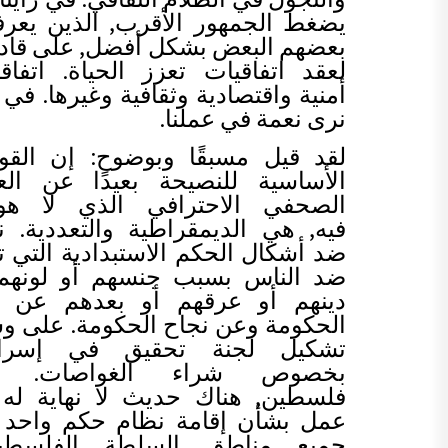
يضغط الجمهور الأقرب, الذين يعر
بعضهم البعض بشكل أفضل, على قاد
لعقد اتفاقيات تعزز الحياة. اتفاق
أمنية واقتصادية وثقافية وغيرها. في 
نرى نعمة في عملنا.
لقد قيل مسبقًا وبوضوح: إن القو
الأساسية للنصيحة بعيدًا عن ال
الصحفي الاحترافي الذي لا هوا
فيه, هي الديمقراطية والتعددية. 
ضد أشكال الحكم الاستبدادية التي ت
ضد الناس بسبب جنسهم أو لونهم 
دينهم أو عرقهم أو بعدهم عن د
الحكومة وعن نجاح الحكومة. على 
تشكيل لجنة تحقيق في إسرائ
بخصوص شراء الغواصات. 
فلسطين, هناك حديث لا نهاية له 
عمل بشأن إقامة نظام حكم واحد 
جميع مناطق السلطة الفلسطيني