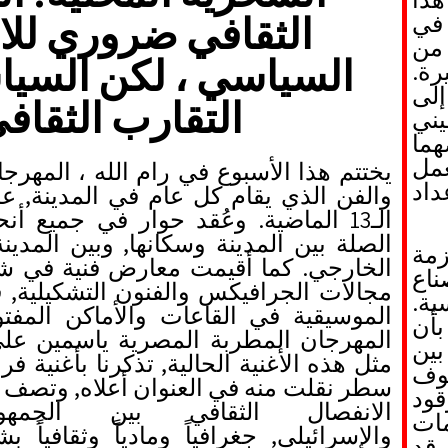
الثقافي ضروري للا
في
من
السياسي ، لكن السيا
رة.
إلى
التقارب الثقاف
ني
ما
مل
يختتم هذا الأسبوع في رام الله ، المهر
داد
والفن الذي يقام كل عام في المدينة
,
عل
الـ13 الماضية.
وعُقد حوار في جميع أنحا
الصلة بين المدينة وسكانها
,
وبين المدينة
مة
الخارجي.
كما أقيمت معارض فنية في شو
ناع
مجالات الجرافيكس والفنون التشكيلية
,
ف
ية.
الموسيقية في القاعات والأماكن المفتو
أن
المهرجان المطربة المصرية ياسمين عل
بين
مثل هذه الأغنية الحالية
,
تذكرنا بأغنية فر
خوف
سطر نقلت منه في العنوان أعلاه
,
وتصف بش
قود
الانفصال الثقافي بين الجمهو
مات
والإسرائيلي
,
جغرافياً ومادياً وثقافياً 
 قد