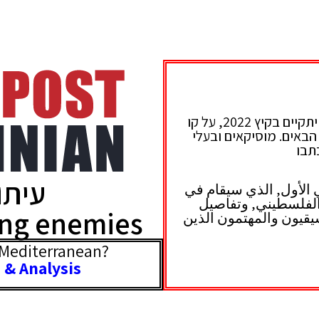
פסטיבל המוסיקה הראשון הישראלי פלסטיני, יתקיים בקיץ 2022, על קו
הבאים. מוסיקאים ובעלי
תבו
עיתון
الأول, الذي سيقام في
لي الفلسطيني, وتفاصيل
ng enemies
وسيقيون والمهتمون الذين
publisher@tipp.co.
e Mediterranean?
 & Analysis