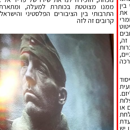
בין
ממנו מצוטטת בכותרת למעלה, ומתארת
 את
התרבותי בין הציבורים הפלסטיני והישרא
מרי
קרובים זה לזה
וט
בים
זה,
רות
ים,
רכה
סוד
ועית
זם.
לות
 או
חת
עדת
 יש