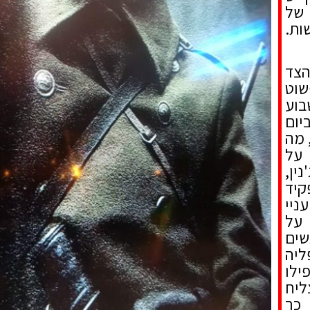
 של
ות.
הצד
שוט
בוע
יום
 מה
 על
ין,
קיד
ניי
 על
שים
יה
ילו
הצליח
 כך