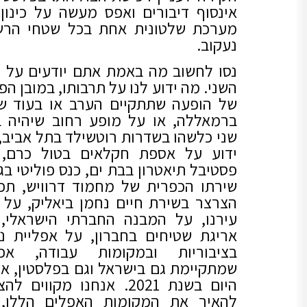
אינסוף דיבורים ואפס מעשה על כינון
מערכת שלטונית אחת בכל שטחי הרש
נעקוב.
נסו לחשוב מה באמת אתם יודעים על 
השני. מה ידוע לנו על תרבותו, במובן הפ
של הופעה שתתקיים הערב או בעוד ש
ברמאללה, או על מופע רחוב שיהיה ב
שני כלשהו בשדרות רוטשילד בתל אביב,
ידוע על אספת חקלאים בטול כרם,
פסטיבל תיאטרון בבת ים, כנס פוליטי בג'נ
שירתו הכפרית של מחמוד דרוויש, תפ
הצרצר בשירת חיים נחמן ביאליק, על ע
עירנו, על המבנה החברתי הישראלי,
אריגת שטיחים בחברון, על אפליית נ
בציבוריות ובמקומות עבודה, אפל
שמתקיימת גם בישראל וגם בפלסטין, אפ
היום בשנת 2021. אנחנו מקווים ל
להאיר את המקומות האפלים הללו,