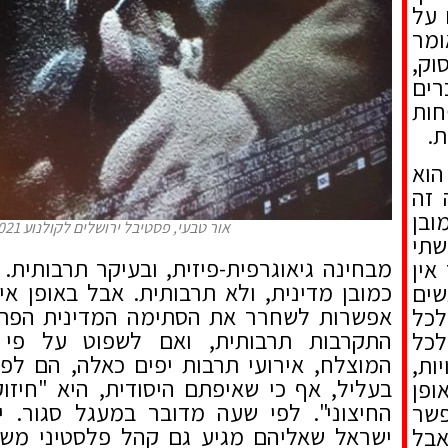
 על
ומר
וק,
רים
חות
ת.
הוא
 זה
בן
אור טבעי, פסטיבל ירושלים לקולנוע 2021
שתי
מבחינה גיאוגרפית-פיזית, ובעיקר תרבותית.
אין
כמובן מדינית, ולא תרבותית. אבל באופן איר
שים
אפשרות לשחרר את הסתימה המדינית הפתול
לכל
התקרבות תרבותית, ואם לשפוט על פי
לכל
המוצלח, אירועי תרבות יפים כאלה, הם לפ
ות,
בעליל, אף כי שאיפתם היסודית, היא "חיז
ופן
החיצוני". לפי שעה מדובר במעגל סגור. י
פשר
ישראל שאליהם מגיע גם קהל פלסטיני מש
אבל