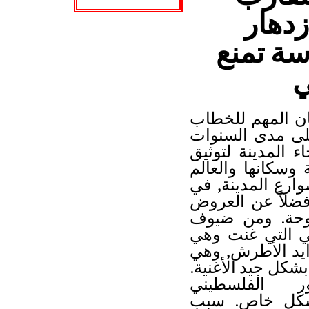
زدهار
سة تمنع
ي
جان المهم للخطاب
ى مدى السنوات
ء المدينة لتوثيق
 وسكانها والعالم
ارع المدينة
,
في
ضلاً عن العروض
حة.
ومن ضيوف
ي التي غنت وهي
ايد الأطرش
,
وهي
كل جيد الأغنية.
ر الفلسطيني
بشكل خاص.
سبب