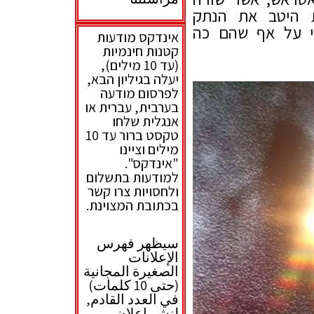
 היטב את הנתק
לי על אף שהם כה
אינדקס מודעות
קטנות חינמיות
(עד 10 מילים),
יעלה בגיליון הבא,
לפרסום מודעה
בערבית, עברית או
אנגלית שלחו
טקסט ברור עד 10
מילים
וציינו
"אינדקס".
למודעות בתשלום
ולחסויות צרו קשר
בכתובת המצוינת.
سيظهر فهرس
الإعلانات
الصغيرة المجانية
(حتى 10 كلمات)
في العدد القادم,
لنشر إعلان