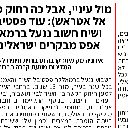
מול עיניי, אבל כה רחוק 
אל אטראש): עוד פסטיב
ושיח חשוב ננעל ברמא
ים,
היה
אפס מבקרים ישראלים-
נים
גיש
אירוניה מקומית: קרבה תרבותית חיונית לש
חת
המדיניות מונעת קרבה תרבות
לא
לכל
השבוע ננעל ברמאללה פסטיבל השיח והאמנו
לי,
בכל שנה בעיר, מזה 13 שנים. 
דה
למען חיזוק הקשר בין העיר לבין תושביה, ובין
ין
העולם החיצוני. בנוסף התקיימו ברחובו
אמנותיות, בתחומי הגרפיקה והאמנויות הפלס
תון
מוסיקליים באולמות ובשטחים פתוחים. אחת 
בעי
הייתה הזמרת המצרית יסמין עלי ששירתה
חנו
נוכחת, הזכירה לנו את שירו של פריד אל 