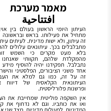
מאמר מערכת
افتتاحية
העיתון היומי הראשון בעולם בין אויב
מתחיל את פעילותו. בראש ובראשונה י
זה עיתון, ולא ישות מדינית. לעיתים עיתו
מתבלבלים בכך. עיתונאים עלולים להר
בלא מעט מקרים כי השמש זור
מהמקלדת שלהם, תקוותי שאנחנו 
נתבלבל. תפקידנו יהיה להוסיף מידע 
אחד משני הציבורים, הפלסטיני והישרא
זה על זה, כמו גם למלא את העבו
העיתונאית הקלאסית של דיווח אמ
ופרשנות פלורליסטית.
אין השקפה פוליטית שמחייבת את העי
ואו את כותביו. וגם לא נדחוף את קו
המדיניות, לפעולות מדיניות. מצד שני אנ