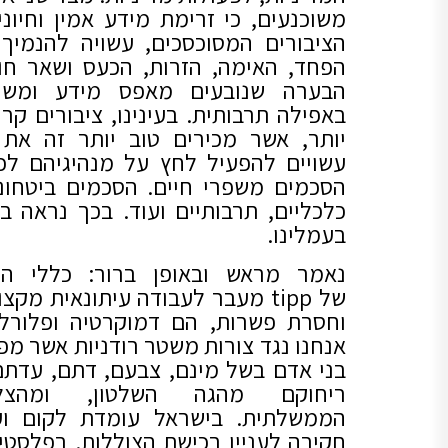
משוכנעים, כי זרימת מידע אמין וחיוני 
הציבורים המסוכסכים, עשויה להנמיך
הפחד, האימה, הזרות, הכעס ושאר חו
הבערה שנובעים מאפס מידע ומשיט
באפילה תרבותית. בעינינו, ציבורים קרו
יותר, אשר מכירים טוב יותר זה את 
עשויים להפעיל לחץ על מנהיגיהם לכ
הסכמים משפרי חיים. הסכמים ביטחוני
כלכליים, תרבותיים ועוד. בכך נראה ב
בעמלינו.
נאמר מראש ובאופן ברור: כללי הי
של tipp מעבר לעבודה עיתונאית מקצ
וחסרת פשרות, הם דמוקרטיה ופלורלי
אנחנו נגד צורות משטר רודניות אשר מפ
בני אדם בשל מינם, צבעם, דתם, עדתם
ריחוקם מהגה השלטון, ומהצל
הממשלתית. בישראל עומדת לקום ו
חקירה לעניין רכישת הצוללות. בפלסטין