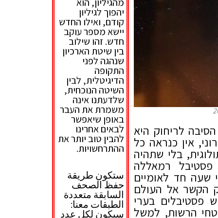
מהגיליון, הוא
יהפוך לגיליון
קודם, ואילו החדש
יישא מספר עוקב
חדש. זהו שילוב
בין שיטת הארכיון
שנהגה לפני
התקופה
הדיגיטלית, לבין
השיטה הנוכחית,
שלדעתנו אינה
משמרת את העבר
באופן שיאפשר
 הסיבה לריחוק היא
לבאים אחרינו
להבין טוב יותר את
וני, אין כנראה כל
ההתרחשויות.
וגית, בלי שתהיה
 פסטיבל רמאללה
ستكون طريقة
י שעה חד לאומיים
حفظ الصحف
וק הקשר אל העולם
السابقة متعددة
ש פסטיבלים בערי
الطبقات معنا:
טחי הרשות, למשל
سيكون لكل عدد