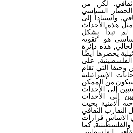
قافي. لكن من
 الحصار السياسي
في
,
واستناداً إلى
ثل هذه الأحداث
م تبدأ بشكل
اسي هو "تقوية
لحالي
,
هذه دائرة
لية يحضرها أيضًا
فلسطينية
,
على
 وحيفا التي تقام
ات الإسرائيلية
يكون من الممكن
يين إلى الأحداث
يين إلى الأحداث
ية الأمنية بحيث
 التقارب الثقافي
ي الأساس قرارات
 والفلسطينية
,
كما
ثقافي الفلسطيني