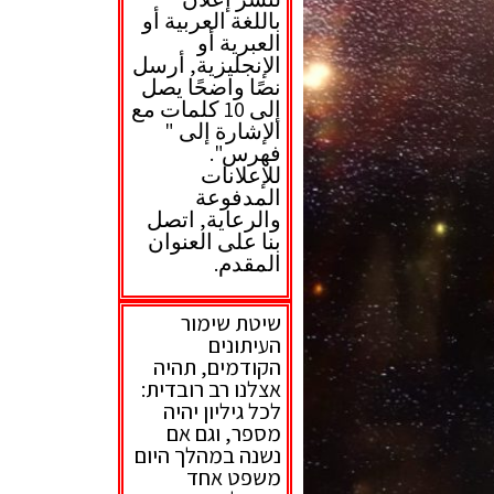
باللغة العربية أو
العبرية أو
الإنجليزية, أرسل
نصًا واضحًا يصل
إلى 10 كلمات مع
الإشارة إلى "
فهرس".
للإعلانات
المدفوعة
والرعاية, اتصل
بنا على العنوان
المقدم.
שיטת שימור
העיתונים
הקודמים, תהיה
אצלנו רב רובדית:
לכל גיליון יהיה
מספר, וגם אם
נשנה במהלך היום
משפט אחד