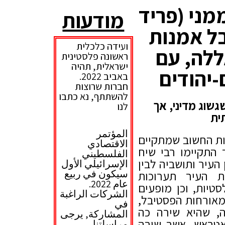
ממני (פריד
מודעות
ל אמנות
ועידה כלכלית
ללה, עם
ראשונה פלסטינית
ישראלית, תהיה
יהודים
באביב 2022.
חברות שרוצות
להשתתף, נא כתבו
גשוג מדיני, אך
לנו
ית
المؤتمر
ת החשוב שמתקיים
الاقتصادي
ברחבי העיר התקיימו רבי שיח
الفلسطيني
 העיר ותושביה לבין
الإسرائيلي الأول
سيكون في ربيع
ת העיר תערוכות
عام 2022.
טיות, וכן מופעים
الشركات الراغبة
מאורחות הפסטיבל,
في
, שהיא שירה כה
المشاركة
,
يرجى
אטראש, אשר שורה
مراسلتنا