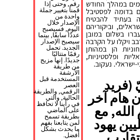
ימים במהלך החודש
رقم, وحتى إذا
قمنا بتغيير جملة
ם בדומה לפסטיבל
واحدة من
ה בעתיד להבטיח
الإصدار خلال
ראלים, וביקוריהם
اليوم, فسيصبح
ברו בשלום במובן
عددًا سابقًا, بينما
ב ויקלו על הקרבה
سيصبح الإصدار
الجديد. تحمل
ניות הן במהותן
رقمًا متتاليًا
יות ופלסטיניות,
جديدًا. إنها مزيج
-ישראלי. נעקוב.
من طريقة
الأرشفة
المستخدمة قبل
 (فريد
العصر
الرقمي, والطريقة
 هام آخر
الحالية, والتي
في رأينا لا تحافظ
الله, مع
على الماضي
بطريقة تسمح
يين يهود
لمن يتابعنا بفهم
ما يحدث بشكل
تقارب
أفضل.