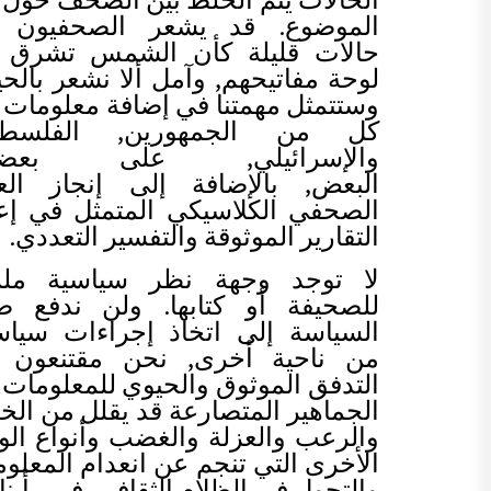
الموضوع. قد يشعر الصحفيون 
حالات قليلة كأن الشمس تشرق 
لوحة مفاتيحهم, وآمل ألا نشعر بالحي
وستتمثل مهمتنا في إضافة معلومات 
كل من الجمهورين, الفلسطي
والإسرائيلي, على بعضه
البعض, بالإضافة إلى إنجاز الع
الصحفي الكلاسيكي المتمثل في إع
التقارير الموثوقة والتفسير التعددي.
لا توجد وجهة نظر سياسية ملز
للصحيفة أو كتابها. ولن ندفع ص
السياسة إلى اتخاذ إجراءات سياس
من ناحية أخرى, نحن مقتنعون ب
التدفق الموثوق والحيوي للمعلومات 
الجماهير المتصارعة قد يقلل من ال
والرعب والعزلة والغضب وأنواع الو
الأخرى التي تنجم عن انعدام المعلو
والتجول في الظلام الثقافي. في رأينا,