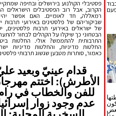
פסטיבלי הקולנוע בירושלים ובחיפה שמתקי
בוד
הקרוב, אבל רוב הפסטיבלים הישראלים ה
פעם
רמאללה, חד לאומיים. האם אפשר יהי
שביקוריהם של פלסטינים באירועי תרבות יש
של ישראלים באירועי תרבות פלסטינים, יע
הבטחוני כך שיקלו על הקהלים לבחור להתערב
התרבותית להתממש? אולי. החלטות ביטחו
החלטות מדיניות, והחלטות מדיניות ישראל
כאמור, סותרות מטבען שגשוג תרבותי פלסטיני
قدام عينيّ وبعيد عليّ
الأطرش): اختتم مهرجان
للفن والخطاب في رام 
تها
عدم وجود زوار إسرائيل
كون
عض
السخرية المحلية: ال
هذا