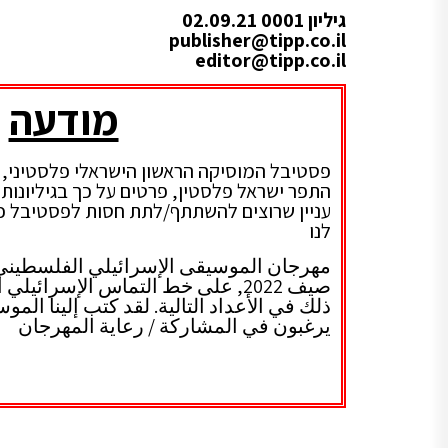
גיליון 0001 02.09.21
publisher@tipp.co.il
editor@tipp.co.il​
מודעה
התפר ישראל פלסטין, פרטים על כך בגיליונות 
עניין שרוצים להשתתף/לתת חסות לפסטיבל כ
לנו
publisher@tipp.co.il
مهرجان الموسيقى الإسرائيلي الفلسطيني 
صيف 2022, على خط التماس الإسرائي
ذلك في الأعداد التالية. لقد كتب إلينا الم
يرغبون في المشاركة / رعاية المهرجان
il