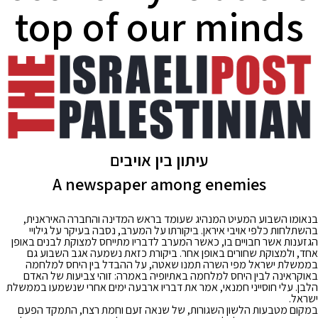
top of our minds
עיתון בין אויבים
A newspaper among enemies
בנאומו השבוע המעיט המנהיג שעומד בראש המדינה והחברה האיראנית,
בהשתלחות כלפי אויבי איראן. ביקורתו על המערב, נסבה בעיקר על גילויי
הגזענות אשר חבויים בו, כאשר המערב לדבריו מתייחס למצוקת לבנים באופן
אחד, ולמצוקת שחורים באופן אחר. ביקורת כזאת נשמעה אגב השבוע גם
בממשלת ישראל מפי השרה תמנו שאטה, על ההבדל בין היחס למלחמה
באוקראינה לבין היחס למלחמה באתיופיה באמרה: זוהי צביעות של האדם
הלבן. עלי חוסייני חמנאי, אמר את דבריו ארבעה ימים אחרי שנשמעו בממשלת
ישראל.
במקום מטבעות הלשון השגורות, של שנאה זעם וחמת רצח, התמקד הפעם