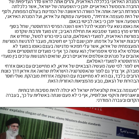
המנהיג האיראני בכלכלה האיראנית, והרים אותה לראש סדר העדיפויות של
החברה והממשל האיראניים. יתכן כי השפעתה של ישראל, אשר כלכלתה
הפורחת הביאה אותה אל השורה הראשונה של המדינות בעולם המפותח, ולסף
של היות מעצמה אזרחית*, משפיעה עמוקות על איראן, ועל המנהיג האיראני,
השפעה אשר יתכן כי באה לביטוי בנאום.
את נאומו נשא עלי חמנאי לרגל ראש השנה הפרסי הזרתוסטרי, שחל בסוף
חודש מרץ במועד שמבטא את תחילת האביב; זהו מועד ותרבות שקדמו
במורשת האיראנית, למועדי האסלאם, ונהגו בימי כורש למשל, שחידש את
ריבונות ישראל על אדמתו. יתכן שגם לכך יש חשיבות, מעבר להדגשת המורשת
המעצמתית של איראן, אשר עלי חמינאי מדגישה בעצם נאומו במועד לא
אסלמי אלא פרסי אימפריאלי; הוא עושה כך אף כי מועדים זרתוסטריים אינם
אהובים על מנהיגים אסלמים איראניים רבים, שרואים התנגשות ערכים בין מועדי
הזרתוסטרא למועדי האסלאם.
ויש לומר: לפי שעה מעשיה הצבאיים של איראן, לא מתיישבים עם נאום אזרחי
מובהק. אך צריך גם לומר שהאסטרטגיה הישראלית שרואה את איראן דרך כוונות
הרובים בלבד, גם היא לא מתיישבת עם השקפה אזרחית מובהקת. ואולי חוסר
הבהירות של הנאום, נובע מהמציאות האזורית הזאת.
*מעצמה צבאית קולוניאלית ישראל לא יכולה להיות מסיבות תרבותיות
וגיאוגרפיות והיקפי אוכלוסייה, אף כי לא פעם שגתה באשליות על כך, בעברה
הקדום ובעברה המודרני.