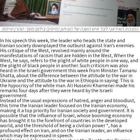
המנהיג האיראני לצד איש השנה של העיתון (מימין) צילום מסך: טהרן טיימס
In his speech this week, the leader who heads the state and
Iranian society downplayed the outburst against Iran's enemies.
His critique of the West, revolved mainly around the
manifestations of racism that are hidden in the West, When the
West, he says, refers to the plight of white people in one way, and
the plight of black people in another. Such criticism was also
heard in the Israeli government this week from Minister Tamanu
Shatta, about the difference between the attitude to the war in
Ukraine and the attitude to the war in Ethiopia in saying: This is
the hypocrisy of the white man. Ali Husseini Khamenei made his
remarks four days after they were heard by the Israeli
government.
Instead of the usual expressions of hatred, anger and bloodlust,
this time the Iranian leader focused on the Iranian economy,
making it a top priority for Iranian society and government. It is
possible that the influence of Israel, whose booming economy
has brought it to the forefront of countries in the developed
world, and the threshold of being a civilian power *, has a
profound effect on Iran, and on the Iranian leader, an influence
which may be expressed in speech.